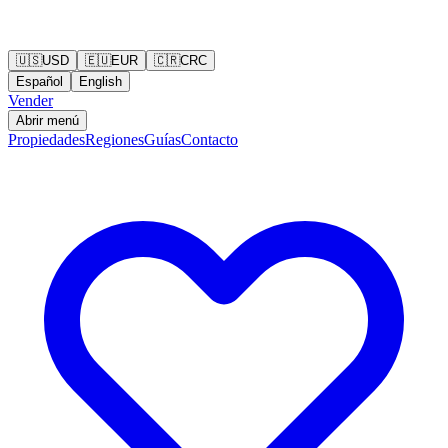
🇺🇸
USD
🇪🇺
EUR
🇨🇷
CRC
Español
English
Vender
Abrir menú
Propiedades
Regiones
Guías
Contacto