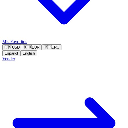
Mis Favoritos
🇺🇸
USD
🇪🇺
EUR
🇨🇷
CRC
Español
English
Vender