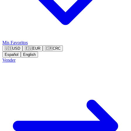
Mis Favoritos
🇺🇸
USD
🇪🇺
EUR
🇨🇷
CRC
Español
English
Vender