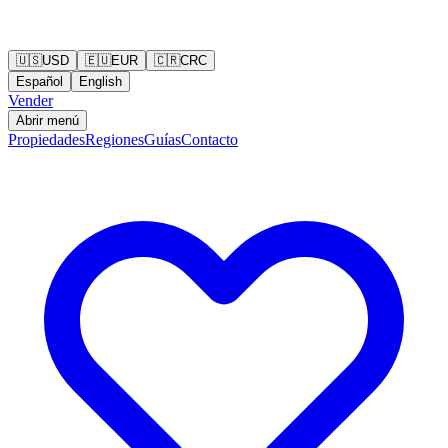
🇺🇸
USD
🇪🇺
EUR
🇨🇷
CRC
Español
English
Vender
Abrir menú
Propiedades
Regiones
Guías
Contacto