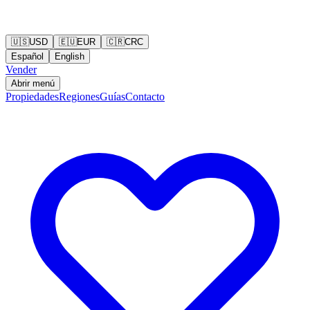
🇺🇸
USD
🇪🇺
EUR
🇨🇷
CRC
Español
English
Vender
Abrir menú
Propiedades
Regiones
Guías
Contacto