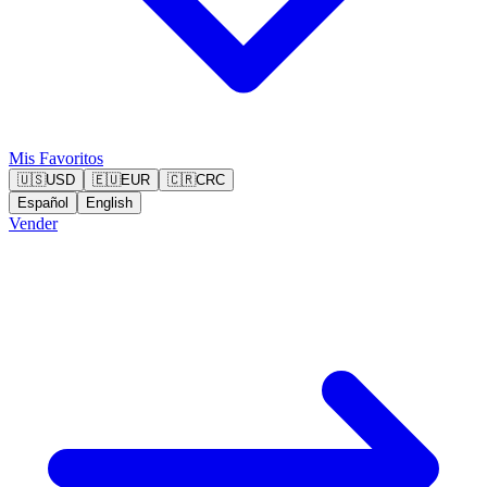
Mis Favoritos
🇺🇸
USD
🇪🇺
EUR
🇨🇷
CRC
Español
English
Vender